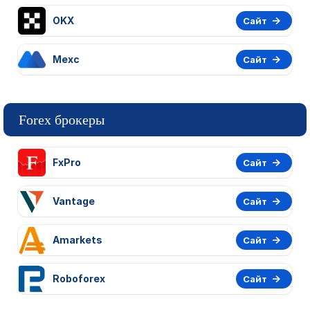
OKX
Сайт
Mexc
Сайт
Forex брокеры
FxPro
Сайт
Vantage
Сайт
Amarkets
Сайт
Roboforex
Сайт