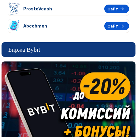
ProstoVcash
Сайт
Abcobmen
Сайт
Биржа Bybit