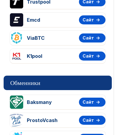
Trustpool
Сайт
Emcd
Сайт
ViaBTC
Сайт
K1pool
Сайт
Обменники
Baksmany
Сайт
ProstoVcash
Сайт