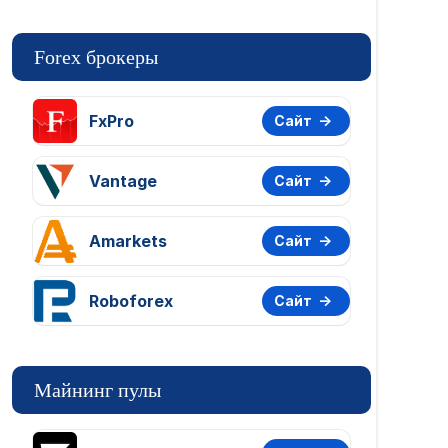
Forex брокеры
FxPro
Сайт
Vantage
Сайт
Amarkets
Сайт
Roboforex
Сайт
Майнинг пулы