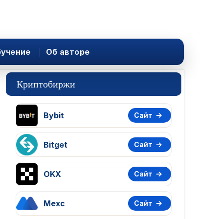
учение
Об авторе
Криптобиржи
Bybit
Сайт
Bitget
Сайт
OKX
Сайт
Mexc
Сайт