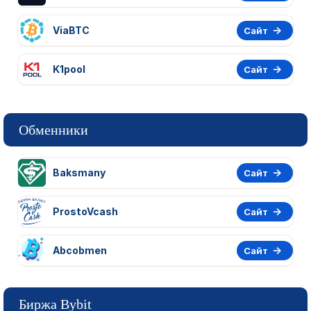
ViaBTC
Сайт
K1pool
Сайт
Обменники
Baksmany
Сайт
ProstoVcash
Сайт
Abcobmen
Сайт
Биржа Bybit