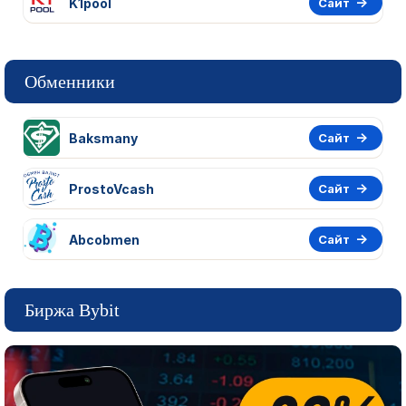
K1pool
Сайт
Обменники
Baksmany
Сайт
ProstoVcash
Сайт
Abcobmen
Сайт
Биржа Bybit