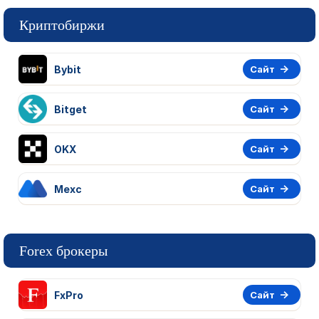
Криптобиржи
Bybit
Сайт
Bitget
Сайт
OKX
Сайт
Mexc
Сайт
Forex брокеры
FxPro
Сайт