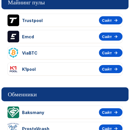
Майнинг пулы
Trustpool
Сайт
Emcd
Сайт
ViaBTC
Сайт
K1pool
Сайт
Обменники
Baksmany
Сайт
ProstoVcash
Сайт