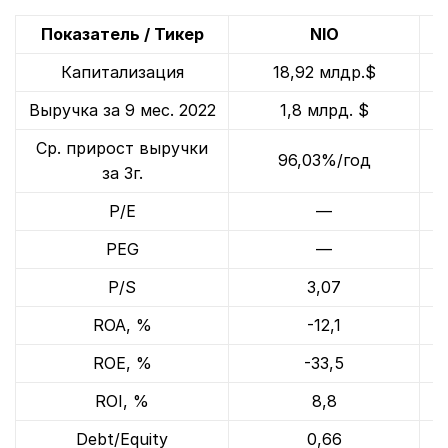
Показатель / Тикер
NIO
Капитализация
18,92 млдр.$
Выручка за 9 мес. 2022
1,8 млрд. $
Ср. прирост выручки
96,03%/год
за 3г.
P/E
—
PEG
—
P/S
3,07
ROA, %
-12,1
ROE, %
-33,5
ROI, %
8,8
Debt/Equity
0,66