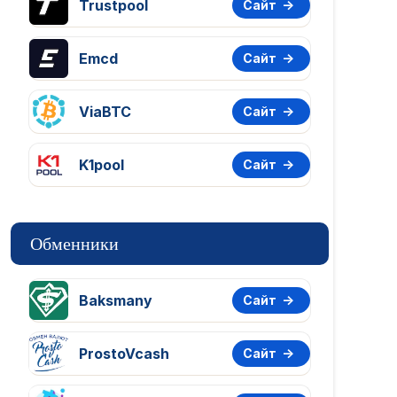
Trustpool
Сайт
Emcd
Сайт
ViaBTC
Сайт
K1pool
Сайт
Обменники
Baksmany
Сайт
ProstoVcash
Сайт