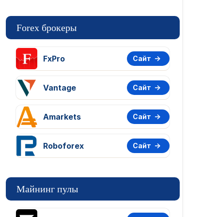
Forex брокеры
FxPro
Сайт
Vantage
Сайт
Amarkets
Сайт
Roboforex
Сайт
Майнинг пулы