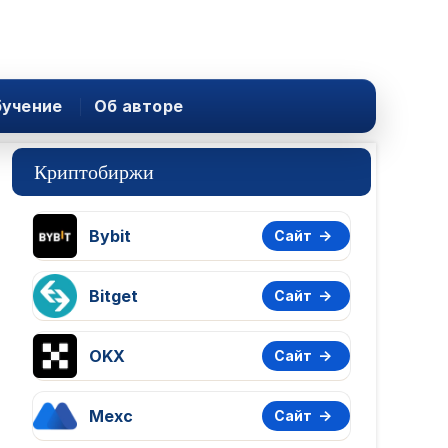
учение
Об авторе
Криптобиржи
Bybit
Сайт
Bitget
Сайт
OKX
Сайт
Mexc
Сайт